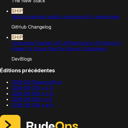
The New Stack
SHIP
Secret scanning public monitoring for enterprises
GitHub Changelog
SHIP
Upcoming Change: NTLM Removal in Git (libcurl) –
Impact to Azure DevOps Server Customers
DevBlogs
Éditions précédentes
2026-08-10
aujourd'hui
2026-08-07
il y a 3j
2026-08-06
il y a 4j
2026-08-05
il y a 5j
2026-08-04
il y a 6j
Rude
Ops