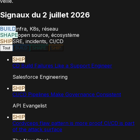
veille.
Signaux du
2 juillet 2026
BUILD
infra, K8s, réseau
SHAPE
open source, écosystème
SHIP
SRE, incidents, CI/CD
Tout
BUILD
SHAPE
SHIP
SHIP
CD Build Failures Like a Support Engineer
Salesforce Engineering
SHIP
CI/CD Pipelines Make Governance Consistent
API Evangelist
SHIP
Cordyceps flaw pattern is more proof CI/CD is part
of the attack surface