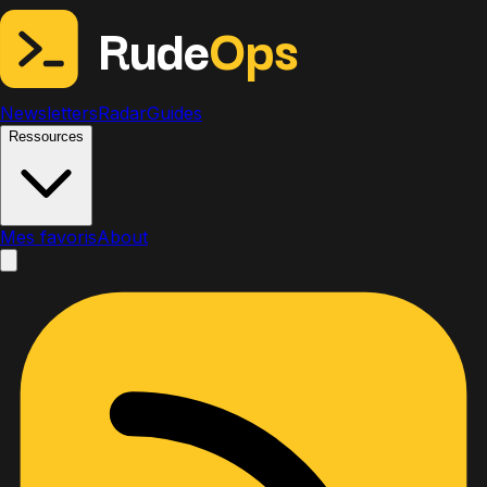
Rude
Ops
Newsletters
Radar
Guides
Ressources
Mes favoris
About