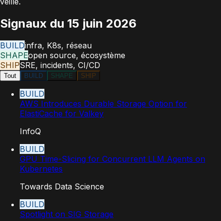
veille.
Signaux du
15 juin 2026
BUILD
infra, K8s, réseau
SHAPE
open source, écosystème
SHIP
SRE, incidents, CI/CD
Tout
BUILD
SHAPE
SHIP
BUILD
AWS Introduces Durable Storage Option for
ElastiCache for Valkey
InfoQ
BUILD
GPU Time-Slicing for Concurrent LLM Agents on
Kubernetes
Towards Data Science
BUILD
Spotlight on SIG Storage