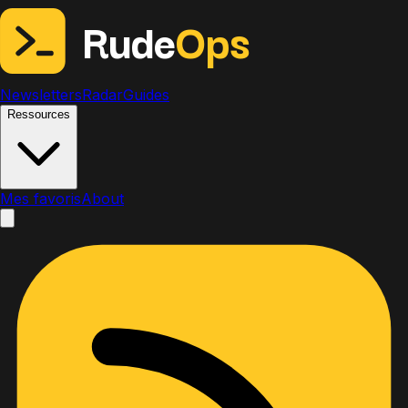
Rude
Ops
Newsletters
Radar
Guides
Ressources
Mes favoris
About