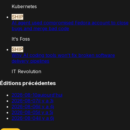
Kubernetes
SHIP
AI agent used compromised Fedora account to close
bugs and merge bad code
It's Foss
SHIP
Why AI coding tools won't fix broken software
delivery pipelines
IT Revolution
Éditions précédentes
2026-08-10
aujourd'hui
2026-08-07
il y a 3j
2026-08-06
il y a 4j
2026-08-05
il y a 5j
2026-08-04
il y a 6j