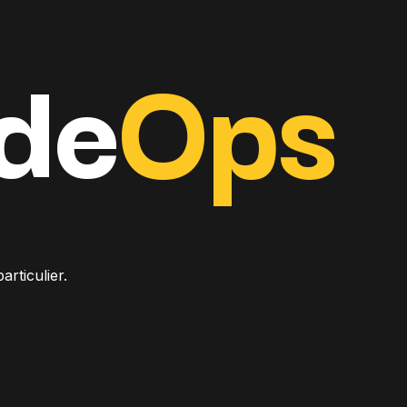
de
Ops
rticulier.