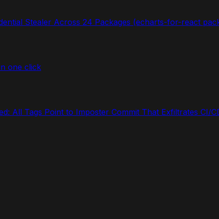
ntial Stealer Across 24 Packages (echarts-for-react pack
in one click
: All Tags Point to Imposter Commit That Exfiltrates CI/C