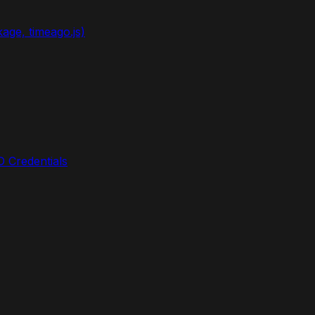
age, timeago.js)
D Credentials