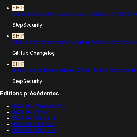
SHIP
Compromised atool npm Account Delivers CI/CD Crede
StepSecurity
SHIP
GitHub Copilot can now fix failing Actions workflows 
GitHub Changelog
SHIP
actions-cool/issues-helper GitHub Action Compromised
StepSecurity
Éditions précédentes
2026-08-07
aujourd'hui
2026-08-06
hier
2026-08-05
il y a 2j
2026-08-04
il y a 3j
2026-08-03
il y a 4j