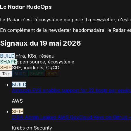
Le Radar
RudeOps
Le Radar c'est
l'écosystème qui parle
.
La newsletter, c'est
En complément de la newsletter hebdomadaire, le Radar est 
Signaux du
19 mai 2026
BUILD
infra, K8s, réseau
SHAPE
open source, écosystème
SHIP
SRE, incidents, CI/CD
Tout
BUILD
SHAPE
SHIP
BUILD
Amazon EVS enables support for 32 hosts per envi
AWS
SHIP
CISA Admin Leaked AWS GovCloud Keys on Github – 
Krebs on Security