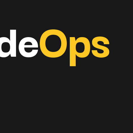
de
Ops